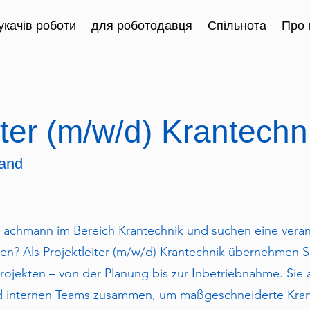
качів роботи
для роботодавця
Спільнота
Про 
iter (m/w/d) Krantechn
land
r Fachmann im Bereich Krantechnik und suchen eine veran
en? Als Projektleiter (m/w/d) Krantechnik übernehmen S
ojekten – von der Planung bis zur Inbetriebnahme. Sie 
d internen Teams zusammen, um maßgeschneiderte Kranl