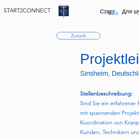
START2CONNECT
Старт
Для шу
< Back
Zurück
Projektle
Sinsheim, Deutsch
Stellenbeschreibung:
Sind Sie ein erfahrene
mit spannenden Projekt
Koordination von Kranpr
Kunden, Technikern un