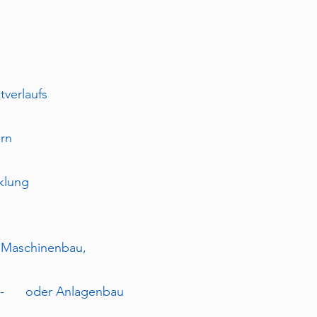
verlaufs
ern
klung
m Maschinenbau,
inen- oder Anlagenbau