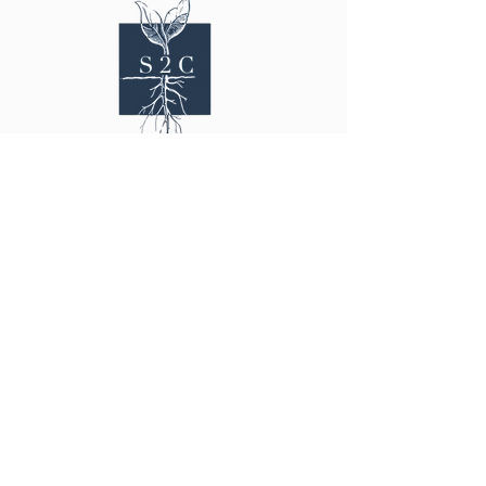
Start2Connec
t
start2connect@web.de
Для шукачів роботи
безпосередній вступ до роботи
проміжний крок подальшого навчання
Наша спільнота
Зареєструватися безкоштовно
Для компаній