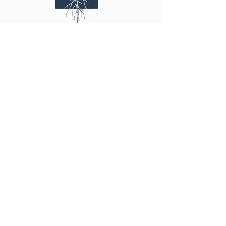
Start2Connect
info@start2connect.de
Für Arbeitssuchende
Direkter Arbeitseinstieg
Zwischenschritt Weiterbildung
Unsere Community
Kostenlos registrieren
Für Unternehmen
Talente anfragen
Unsere Services
Kontaktaufnahme