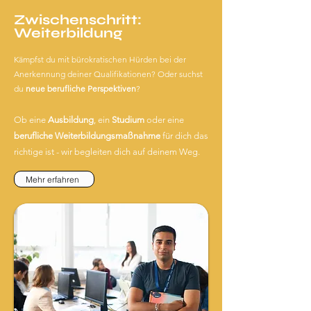
Zwischenschritt:
Weiterbildung
Kämpfst du mit bürokratischen Hürden bei der
Anerkennung deiner Qualifikationen?
Oder suchst
du
neue berufliche Perspektiven
?
Ob eine
Ausbildung
, ein
Studium
oder eine
berufliche Weiterbildungsmaßnahme
für dich das
richtige ist - w
ir begleiten dich auf deinem Weg.
Mehr erfahren