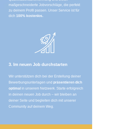
maßgeschneiderte Jobvorschläge, die perfekt
zu deinem Profil passen. Unser Service ist für
dich
100% kostenlos.
3. Im neuen Job durchstarten
Wir unterstützen dich bei der Erstellung deiner
Bewerbungsunterlagen und
präsentieren dich
optimal
in unserem Netzwerk. Starte erfolgreich
in deinen neuen Job durch – wir bleiben an
deiner Seite und begleiten dich mit unserer
Community auf deinem Weg.