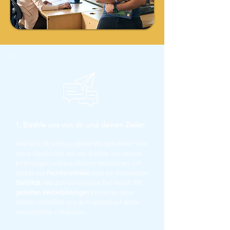
1. Erzähle uns von dir und deinen Zielen
Was fehlt dir noch zu deiner Wunschstelle?
Teile
deine Geschichte mit uns: Erzähle von deinen
Erfahrungen und beruflichen Ambitionen.
Oft
sind es nur
Fachkenntnisse
oder ein bestimmtes
Zertifikat
, das dich von deinem Ziel trennt. Mit
gezielten Weiterbildungen
kannst du diese
Lücken schließen und dich optimal auf deine
Wunschstelle vorbereiten.​