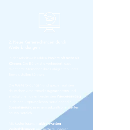
2. Neue Karrierechancen durch
Weiterbildungen
In der Arbeitswelt zählen
Papiere oft mehr als
Können
. Die Bürokratie verhindert, dass
talentierte Menschen ihre Fähigkeiten unter
Beweis stellen können.
Die
Weiterbildungen
sind speziell auf den
deutschen Arbeitsmarkt
zugeschnitten
und
ermöglichen dir entweder den
Wiedereinstieg
in deinen ursprünglichen Beruf oder die
Spezialisierung
in einem zukunftsorientierten
neuen Bereich.
Mit
kostenlosen, marktrelevanten
Weiterbildungen
und mithilfe unserer