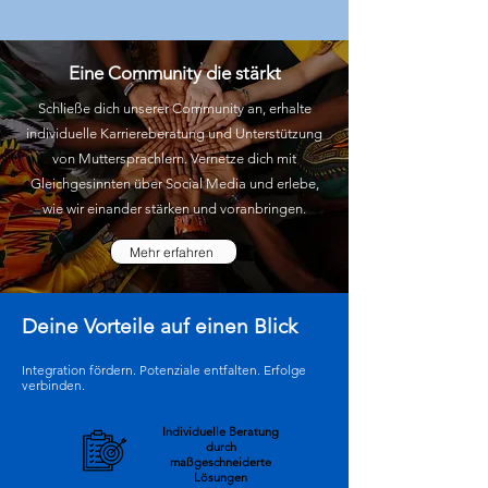
Eine Community die stärkt
Schließe dich unserer Community an, erhalte
individuelle Karriereberatung und Unterstützung
von Muttersprachlern. Vernetze dich mit
Gleichgesinnten über Social Media und erlebe,
wie wir einander stärken und voranbringen.
Mehr erfahren
Deine Vorteile auf einen Blick
Integration fördern. Potenziale entfalten. Erfolge
verbinden.
Individuelle Beratung
durch
maßgeschneiderte
Lösungen