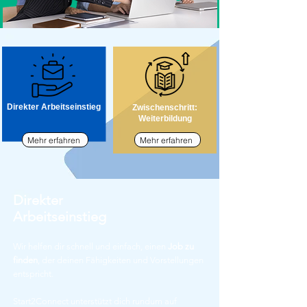
Direkter Arbeitseinstieg
Zwischenschritt:
Weiterbildung
Mehr erfahren
Mehr erfahren
Direkter
Arbeitseinstieg
Wir helfen dir schnell und einfach, einen
Job zu
finden
, der deinen Fähigkeiten und Vorstellungen
entspricht.​
Start2Connect unterstützt dich rundum auf