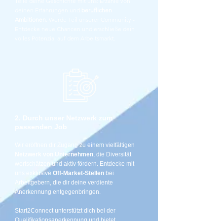
Teile deine Geschichte mit uns: Erzähle von
deinen Erfahrungen und
beruflichen
Ambitionen
. Werde Teil unserer Community -
Entdecke neue Chancen und erschließe dein
volles Potenzial auf dem Arbeitsmarkt.
2. Durch unser Netzwerk zum
passenden Job
Wir eröffnen dir Zugang zu einem vielfältigen
Netzwerk von Unternehmen
, die Diversität
wertschätzen und aktiv fördern. Entdecke mit
uns exklusive
Off-Market-Stellen
bei
Arbeitgebern, die dir deine verdiente
Anerkennung entgegenbringen.
Start2Connect unterstützt dich bei der
Qualifikationsanerkennung und bietet